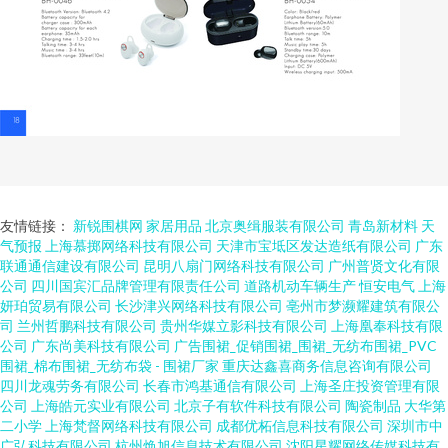
友情链接：
新锐围棋网
家居用品
北京奥缉服装有限公司
青岛新材料
天
气预报
上海慕掷网络科技有限公司
天津市宝坻区发达造纸有限公司
广东
联通通信建设有限公司
昆明八扇门网络科技有限公司
广州普贤文化有限
公司
四川国宾汇品牌管理有限责任公司
道路机动车辆生产
恒安电气
上海
妍珀贸易有限公司
长沙津兴网络科技有限公司
亳州市梦濒耀建筑有限公
司
兰州哲鹏科技有限公司
贵州华媒立影科技有限公司
上海凰奉科技有限
公司
广东尚美科技有限公司
广告围裙_促销围裙_围裙_无纺布围裙_PVC
围裙_棉布围裙_无纺布袋 - 围裙厂家
重庆达鑫喜商务信息咨询有限公司
四川龙魂劳务有限公司
长春市鸿基通信有限公司
上海圣庄投资管理有限
公司
上海皓元实业有限公司
北京子有软件科技有限公司
陶瓷制品
大华第
二小学
上海梵督网络科技有限公司
成都优柘信息科技有限公司
深圳市中
广弘科技有限公司
杭州焕旭信息技术有限公司
沈阳星耀网络传媒科技有