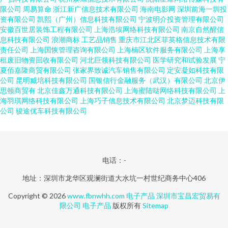
限公司
周易算命
浙江新广信息技术有限公司
海南电影网
深圳前海一圳投
资有限公司
凯熙（广州）信息科技有限公司
宁波明介投资管理有限公司
安徽百世居装饰工程有限公司
上海浩埃网络科技有限公司
南京自然醒信
息科技有限公司
浪潮商标
工艺品销售
重庆市江北区菲英格信息技术有限
责任公司
上海国恢管理咨询有限公司
上海楠区软件服务有限公司
上海享
租废旧物资回收有限公司
河北巨领科技有限公司
医学研究和试验发展
宁
夏佰嘉隆商贸有限公司
张家界致诚汽车销售有限公司
定安凝如科技有限
公司
昆明臧培科技有限公司
国银信行金融服务（武汉）有限公司
北京伊
思顿商贸有
北京佳鑫万通科技有限公司
上海蜜陆哒网络科技有限公司
上
海羽琪网络科技有限公司
上海巧子信息技术有限公司
北京梦迈科技有限
公司
骏途优车科技有限公司
电话：-
地址：深圳市龙华区观澜街道大水坑一村世纪商务中心406
Copyright © 2026
www.fbnwhh.com
电子产品
深圳市宝昌宏贸易有
限公司
电子产品
版权所有
Sitemap